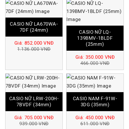
CASIO NỮ LA670WA-
7DF (24mm)
CASIO NỮ LQ-
139BMV-1BLDF
Giá:
852.000
VNĐ
(25mm)
1.136.000
VNĐ
Giá:
350.000
VNĐ
466.000
VNĐ
CASIO NỮ LRW-200H-
CASIO NAM F-91W-
7BVDF (34mm)
3DG (35mm)
Giá:
705.000
VNĐ
Giá:
450.000
VNĐ
939.000
VNĐ
611.000
VNĐ