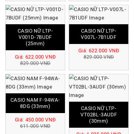
CASIO NỮ LTP-
CASIO NỮ LTP-
V001D-7BUDF
V007L-7B1UDF
(25mm)
Giá:
622.000
VNĐ
Giá:
622.000
VNĐ
829.000
VNĐ
829.000
VNĐ
CASIO NAM F-94WA-
8DG (33mm)
CASIO NỮ LTP-
VT02BL-3AUDF
Giá:
450.000
VNĐ
(30mm)
611.000
VNĐ