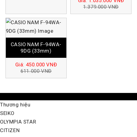
Giá:
1.035.000
VNĐ
1.379.000
VNĐ
CASIO NAM F-94WA-
9DG (33mm)
Giá:
450.000
VNĐ
611.000
VNĐ
Thương hiệu
SEIKO
OLYMPIA STAR
CITIZEN