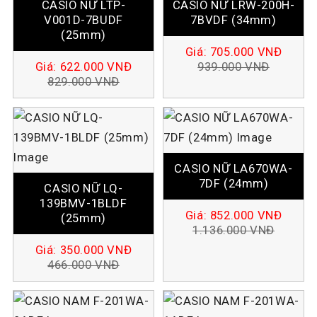
CASIO NỮ LTP-
CASIO NỮ LRW-200H-
V001D-7BUDF
7BVDF (34mm)
(25mm)
Giá:
705.000
VNĐ
Giá:
622.000
VNĐ
939.000
VNĐ
829.000
VNĐ
CASIO NỮ LA670WA-
7DF (24mm)
CASIO NỮ LQ-
139BMV-1BLDF
Giá:
852.000
VNĐ
(25mm)
1.136.000
VNĐ
Giá:
350.000
VNĐ
466.000
VNĐ