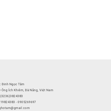
:
Đinh Ngọc Tâm
 Ông Ích Khiêm, Đà Nẵng, Việt Nam
(0236)3824383
19824383 - 0905269697
ghotam@gmail.com